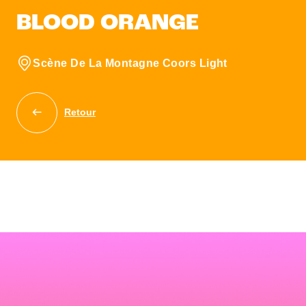
BLOOD ORANGE
Scène De La Montagne Coors Light
Retour